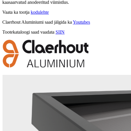
kaasaarvatud anodeeritud viimistlus.
Vaata ka tootja
kodulehte
Claerhout Aluminiumi saad jälgida ka
Youtubes
Tootekataloogi saad vaadata
SIIN