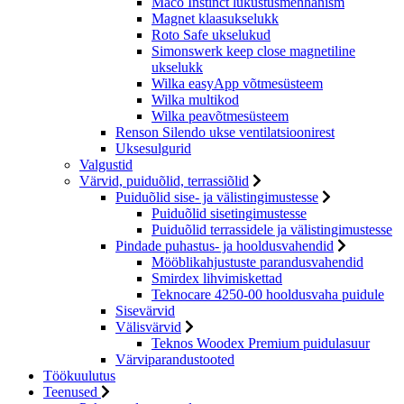
Maco Instinct lukustusmehhanism
Magnet klaasukselukk
Roto Safe ukselukud
Simonswerk keep close magnetiline
ukselukk
Wilka easyApp võtmesüsteem
Wilka multikod
Wilka peavõtmesüsteem
Renson Silendo ukse ventilatsioonirest
Uksesulgurid
Valgustid
Värvid, puiduõlid, terrassiõlid
Puiduõlid sise- ja välistingimustesse
Puiduõlid sisetingimustesse
Puiduõlid terrassidele ja välistingimustesse
Pindade puhastus- ja hooldusvahendid
Mööblikahjustuste parandusvahendid
Smirdex lihvimiskettad
Teknocare 4250-00 hooldusvaha puidule
Sisevärvid
Välisvärvid
Teknos Woodex Premium puidulasuur
Värviparandustooted
Töökuulutus
Teenused