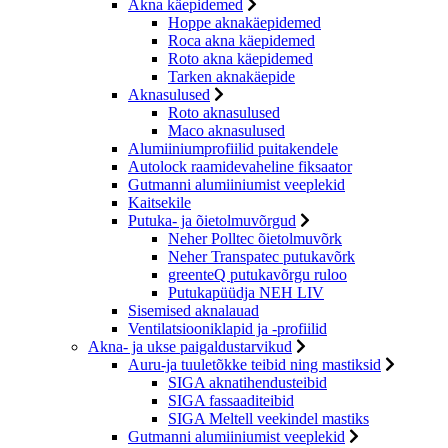
Akna käepidemed
Hoppe aknakäepidemed
Roca akna käepidemed
Roto akna käepidemed
Tarken aknakäepide
Aknasulused
Roto aknasulused
Maco aknasulused
Alumiiniumprofiilid puitakendele
Autolock raamidevaheline fiksaator
Gutmanni alumiiniumist veeplekid
Kaitsekile
Putuka- ja õietolmuvõrgud
Neher Polltec õietolmuvõrk
Neher Transpatec putukavõrk
greenteQ putukavõrgu ruloo
Putukapüüdja NEH LIV
Sisemised aknalauad
Ventilatsiooniklapid ja -profiilid
Akna- ja ukse paigaldustarvikud
Auru-ja tuuletõkke teibid ning mastiksid
SIGA aknatihendusteibid
SIGA fassaaditeibid
SIGA Meltell veekindel mastiks
Gutmanni alumiiniumist veeplekid