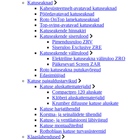
Katuseaknad
Kahesüsteemselt-avatavad katuseaknad
Pöördavatavad katuseaknad
Roto OnTop lamekatuseaknad
Top-sving-avatavad katuseaknad
Katuseakende hinnakiri
Katuseakende siserulood
Pimendusruloo ZRV
Siseruloo Exclusive ZRE
Katuseakende välirulood
Elektriline katuseakna väliruloo ZRO
Päikesevari Screen ZAR
Roto katuseakna putukavõrgud
Edasimüüjad
Katuse paigaldustarvikud
Katuse aluskattematerjalid
Compactpro 120 aluskate
Klöberi aluskattematerjalid
Krumber difuusne katuse aluskate
Katuse harjatihendid
Korstna- ja seinaliidete tihendid
Katuse- ja ventilatsiooni läbiviigud
Katuse montaažiteibid
Rothoblaas katuse turvasüsteemid
Klaaslahendused