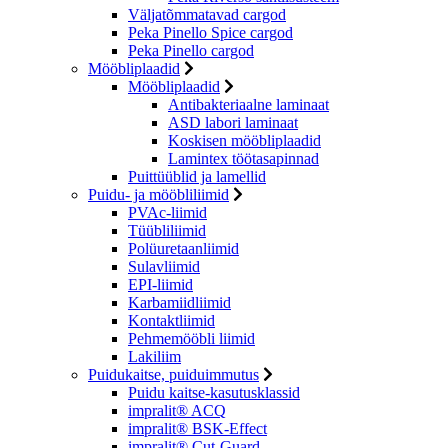
Väljatõmmatavad cargod
Peka Pinello Spice cargod
Peka Pinello cargod
Mööbliplaadid
Mööbliplaadid
Antibakteriaalne laminaat
ASD labori laminaat
Koskisen mööbliplaadid
Lamintex töötasapinnad
Puittüüblid ja lamellid
Puidu- ja mööbliliimid
PVAc-liimid
Tüübliliimid
Polüuretaanliimid
Sulavliimid
EPI-liimid
Karbamiidliimid
Kontaktliimid
Pehmemööbli liimid
Lakiliim
Puidukaitse, puiduimmutus
Puidu kaitse-kasutusklassid
impralit® ACQ
impralit® BSK-Effect
impralit® Cut-Guard