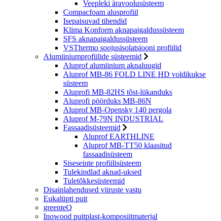
Veepleki äravoolusüsteem
Compacfoam alusprofiil
Isepaisuvad tihendid
Klima Konform aknapaigaldussüsteem
SFS aknapaigaldussüsteem
VSThermo soojusisolatsiooni profiilid
Alumiiniumprofiilide süsteemid
Aluprof alumiinium aknaluugid
Aluprof MB-86 FOLD LINE HD voldikukse
süsteem
Aluprofi MB-82HS tõst-lükanduks
Aluprofi pöörduks MB-86N
Aluprof MB-Opensky 140 pergola
Aluprof M-79N INDUSTRIAL
Fassaadisüsteemid
Aluprof EARTHLINE
Aluprof MB-TT50 klaasitud
fassaadisüsteem
Siseseinte profiilisüsteem
Tulekindlad aknad-uksed
Tuletõkkesüsteemid
Disainlahendused viiruste vastu
Eukalüpti puit
greenteQ
Inowood puitplast-komposiitmaterjal