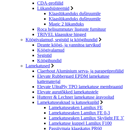
CDA-profiilid
Lükandsüsteemid
Klaaslükanduks duširuumile
Klaaslükanduks duširuumile
Magic 2 lükanduks
Roca helisummutav liuguste furnituur
TRIVEL klaasukse hinged
Köögivalamud, segistid ja köögihundid
Deante köögi- ja vannitoa tarvikud
Köögivalamud
Segistid
Köögihundid
Lamekatused
Claerhout Aluminium serva- ja parapetiprofiilid
Elevate Rubbergard EPDM lamekatuse
kattematerjal
Elevate UltraPly TPO lamekatuse membraanid
Elevate aurutõkked lamekatustele
Hutterer & Lechner lamekatuse äravoolud
Lamekatuseaknad ja katusekuplid
Lamekatuseaken Lamilux FE
Lamekatuseaken Lamilux FE 0-3
Lamekatuseaken Lamilux Skylight FE 3˚
Lamekatuse kuppel Lamilux F100
Passiivmaja klaaskatus PR60