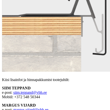
Küsi lisainfot ja hinnapakkumist tootejuhilt:
SIIM TEPPAND
e-post:
siim.teppand@vbh.ee
Mobiil: +372 548 50344
MARGUS VIJARD
e-post:
margus.vijard@vbh.ee