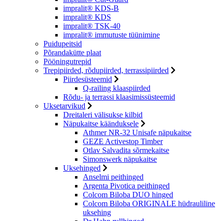
impralit® KDS-B
impralit® KDS
impralit® TSK-40
impralit® immutuste tüünimine
Puidupeitsid
Põrandakütte plaat
Pööningutrepid
Trepipiirded, rõdupiirded, terrassipiirded
Piirdesüsteemid
Q-railing klaaspiirded
Rõdu- ja terrassi klaasimissüsteemid
Uksetarvikud
Dreitaleri välisukse kilbid
Näpukaitse käänduksele
Athmer NR-32 Unisafe näpukaitse
GEZE Activestop Timber
Otlav Salvadita sõrmekaitse
Simonswerk näpukaitse
Uksehinged
Anselmi peithinged
Argenta Pivotica peithinged
Colcom Biloba DUO hinged
Colcom Biloba ORIGINALE hüdrauliline
uksehing