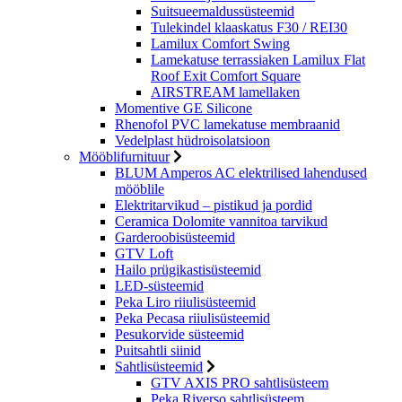
Suitsueemaldussüsteemid
Tulekindel klaaskatus F30 / REI30
Lamilux Comfort Swing
Lamekatuse terrassiaken Lamilux Flat
Roof Exit Comfort Square
AIRSTREAM lamellaken
Momentive GE Silicone
Rhenofol PVC lamekatuse membraanid
Vedelplast hüdroisolatsioon
Mööblifurnituur
BLUM Amperos AC elektrilised lahendused
mööblile
Elektritarvikud – pistikud ja pordid
Ceramica Dolomite vannitoa tarvikud
Garderoobisüsteemid
GTV Loft
Hailo prügikastisüsteemid
LED-süsteemid
Peka Liro riiulisüsteemid
Peka Pecasa riiulisüsteemid
Pesukorvide süsteemid
Puitsahtli siinid
Sahtlisüsteemid
GTV AXIS PRO sahtlisüsteem
Peka Riverso sahtlisüsteem