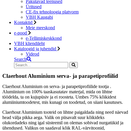
Pakutavad teenused
Üritused
CE-fix tehnoloogia platvorm
VBH Kaugabi
Kontaktid
Meie meeskond
e-pood
e-Tellimiskeskkond
VBH kliendileht
Kataloogid ja juhendid
Videod
Search
Claerhout Aluminium serva- ja parapetiprofiilid
Claerhout Aluminium on serva- ja parapetiprofiilide tootja .
Alumiinium on 100% taaskasutatav materjal, mida on lihtne
töödelda, ta on kujupüsiv ja ei roosteta. Umbes 75% kõikidest
alumiiniumtoodetest, mis kunagi on toodetud, on siiani kasutuses.
Claerhout Aluminium tooteid on lihtne paigaldada ning need näevad
head välja pikka aega. Valik on piisavalt suur kõikideks
olukordadeks ning igal süsteemil on olemas sobivad nurgatükid ja
ühendused. Valikus on saadaval kõik RAL-värvitoonid,