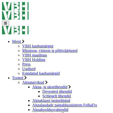
Meist
VBH kaubamärgist
Missioon, visioon ja põhiväärtused
VBH maailmas
VBH Holding
Press
Uudised
Esindatud kaubamärgid
Tooted
Aknatarvikud
Akna- ja uksetihendid
Deventeri tihendid
Schlegeli tihendid
Aknaklaasi jaotusliistud
Aknalaudade paigaldussüsteem FeBaFix
Aknahooldusvahendid