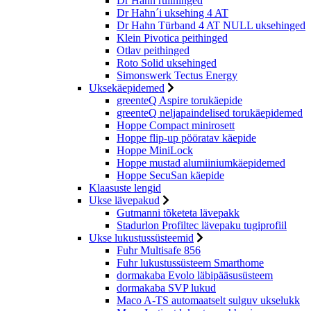
Dr Hahn rullhinged
Dr Hahn´i uksehing 4 AT
Dr Hahn Türband 4 AT NULL uksehinged
Klein Pivotica peithinged
Otlav peithinged
Roto Solid uksehinged
Simonswerk Tectus Energy
Uksekäepidemed
greenteQ Aspire torukäepide
greenteQ neljapaindelised torukäepidemed
Hoppe Compact minirosett
Hoppe flip-up pööratav käepide
Hoppe MiniLock
Hoppe mustad alumiiniumkäepidemed
Hoppe SecuSan käepide
Klaasuste lengid
Ukse lävepakud
Gutmanni tõketeta lävepakk
Stadurlon Profiltec lävepaku tugiprofiil
Ukse lukustussüsteemid
Fuhr Multisafe 856
Fuhr lukustussüsteem Smarthome
dormakaba Evolo läbipääsusüsteem
dormakaba SVP lukud
Maco A-TS automaatselt sulguv ukselukk