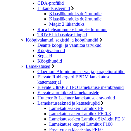
CDA-profiilid
Lükandsüsteemid
Klaaslükanduks duširuumile
Klaaslükanduks duširuumile
Magic 2 lükanduks
Roca helisummutav liuguste furnituur
TRIVEL klaasukse hinged
Köögivalamud, segistid ja köögihundid
Deante köögi- ja vannitoa tarvikud
Köögivalamud
Segistid
Köögihundid
Lamekatused
Claerhout Aluminium serva- ja parapetiprofiilid
Elevate Rubbergard EPDM lamekatuse
kattematerjal
Elevate UltraPly TPO lamekatuse membraanid
Elevate aurutõkked lamekatustele
Hutterer & Lechner lamekatuse äravoolud
Lamekatuseaknad ja katusekuplid
Lamekatuseaken Lamilux FE
Lamekatuseaken Lamilux FE 0-3
Lamekatuseaken Lamilux Skylight FE 3˚
Lamekatuse kuppel Lamilux F100
Passiivmaja klaaskatus PR60