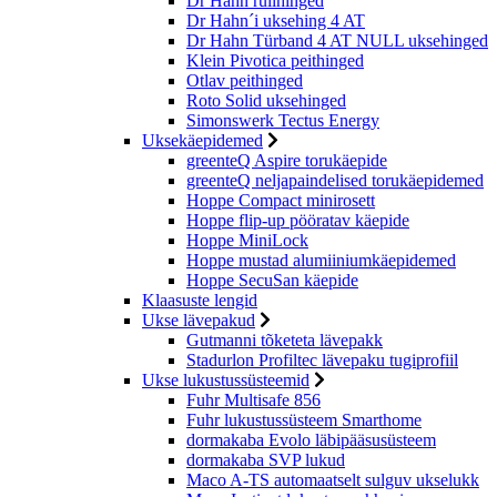
Dr Hahn rullhinged
Dr Hahn´i uksehing 4 AT
Dr Hahn Türband 4 AT NULL uksehinged
Klein Pivotica peithinged
Otlav peithinged
Roto Solid uksehinged
Simonswerk Tectus Energy
Uksekäepidemed
greenteQ Aspire torukäepide
greenteQ neljapaindelised torukäepidemed
Hoppe Compact minirosett
Hoppe flip-up pööratav käepide
Hoppe MiniLock
Hoppe mustad alumiiniumkäepidemed
Hoppe SecuSan käepide
Klaasuste lengid
Ukse lävepakud
Gutmanni tõketeta lävepakk
Stadurlon Profiltec lävepaku tugiprofiil
Ukse lukustussüsteemid
Fuhr Multisafe 856
Fuhr lukustussüsteem Smarthome
dormakaba Evolo läbipääsusüsteem
dormakaba SVP lukud
Maco A-TS automaatselt sulguv ukselukk