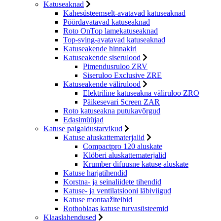
Katuseaknad
Kahesüsteemselt-avatavad katuseaknad
Pöördavatavad katuseaknad
Roto OnTop lamekatuseaknad
Top-sving-avatavad katuseaknad
Katuseakende hinnakiri
Katuseakende siserulood
Pimendusruloo ZRV
Siseruloo Exclusive ZRE
Katuseakende välirulood
Elektriline katuseakna väliruloo ZRO
Päikesevari Screen ZAR
Roto katuseakna putukavõrgud
Edasimüüjad
Katuse paigaldustarvikud
Katuse aluskattematerjalid
Compactpro 120 aluskate
Klöberi aluskattematerjalid
Krumber difuusne katuse aluskate
Katuse harjatihendid
Korstna- ja seinaliidete tihendid
Katuse- ja ventilatsiooni läbiviigud
Katuse montaažiteibid
Rothoblaas katuse turvasüsteemid
Klaaslahendused