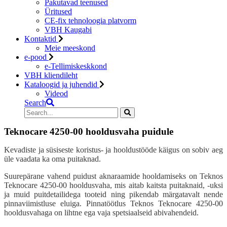
Pakutavad teenused
Üritused
CE-fix tehnoloogia platvorm
VBH Kaugabi
Kontaktid
Meie meeskond
e-pood
e-Tellimiskeskkond
VBH kliendileht
Kataloogid ja juhendid
Videod
Search
Teknocare 4250-00 hooldusvaha puidule
Kevadiste ja süsiseste koristus- ja hooldustööde käigus on sobiv aeg
üle vaadata ka oma puitaknad.
Suurepärane vahend puidust aknaraamide hooldamiseks on Teknos
Teknocare 4250-00 hooldusvaha, mis aitab kaitsta puitaknaid, -uksi
ja muid puitdetailidega tooteid ning pikendab märgatavalt nende
pinnaviimistluse eluiga. Pinnatöötlus Teknos Teknocare 4250-00
hooldusvahaga on lihtne ega vaja spetsiaalseid abivahendeid.