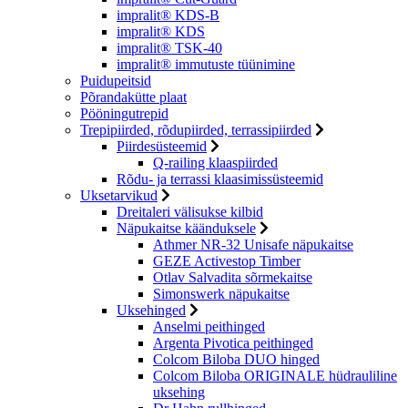
impralit® KDS-B
impralit® KDS
impralit® TSK-40
impralit® immutuste tüünimine
Puidupeitsid
Põrandakütte plaat
Pööningutrepid
Trepipiirded, rõdupiirded, terrassipiirded
Piirdesüsteemid
Q-railing klaaspiirded
Rõdu- ja terrassi klaasimissüsteemid
Uksetarvikud
Dreitaleri välisukse kilbid
Näpukaitse käänduksele
Athmer NR-32 Unisafe näpukaitse
GEZE Activestop Timber
Otlav Salvadita sõrmekaitse
Simonswerk näpukaitse
Uksehinged
Anselmi peithinged
Argenta Pivotica peithinged
Colcom Biloba DUO hinged
Colcom Biloba ORIGINALE hüdrauliline
uksehing