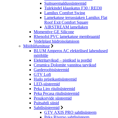
Suitsueemaldussüsteemid
Tulekindel klaaskatus F30 / REI30
Lamilux Comfort Swing
Lamekatuse terrassiaken Lamilux Flat
Roof Exit Comfort Square
AIRSTREAM lamellaken
Momentive GE Silicone
Rhenofol PVC lamekatuse membraanid
Vedelplast hüdroisolatsioon
Mööblifurnituur
BLUM Amperos AC elektrilised lahendused
mööblile
Elektritarvikud – pistikud ja pordid
Ceramica Dolomite vannitoa tarvikud
Garderoobisüsteemid
GTV Loft
Hailo prügikastisüsteemid
LED-süsteemid
Peka Liro riiulisüsteemid
Peka Pecasa riiulisüsteemid
Pesukorvide süsteemid
Puitsahtli siinid
Sahtlisüsteemid
GTV AXIS PRO sahtlisüsteem
Peka Riverso sahtlisüsteem