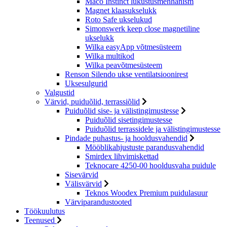
Maco Instinct lukustusmehhanism
Magnet klaasukselukk
Roto Safe ukselukud
Simonswerk keep close magnetiline
ukselukk
Wilka easyApp võtmesüsteem
Wilka multikod
Wilka peavõtmesüsteem
Renson Silendo ukse ventilatsioonirest
Uksesulgurid
Valgustid
Värvid, puiduõlid, terrassiõlid
Puiduõlid sise- ja välistingimustesse
Puiduõlid sisetingimustesse
Puiduõlid terrassidele ja välistingimustesse
Pindade puhastus- ja hooldusvahendid
Mööblikahjustuste parandusvahendid
Smirdex lihvimiskettad
Teknocare 4250-00 hooldusvaha puidule
Sisevärvid
Välisvärvid
Teknos Woodex Premium puidulasuur
Värviparandustooted
Töökuulutus
Teenused