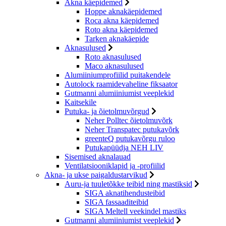
Akna käepidemed
Hoppe aknakäepidemed
Roca akna käepidemed
Roto akna käepidemed
Tarken aknakäepide
Aknasulused
Roto aknasulused
Maco aknasulused
Alumiiniumprofiilid puitakendele
Autolock raamidevaheline fiksaator
Gutmanni alumiiniumist veeplekid
Kaitsekile
Putuka- ja õietolmuvõrgud
Neher Polltec õietolmuvõrk
Neher Transpatec putukavõrk
greenteQ putukavõrgu ruloo
Putukapüüdja NEH LIV
Sisemised aknalauad
Ventilatsiooniklapid ja -profiilid
Akna- ja ukse paigaldustarvikud
Auru-ja tuuletõkke teibid ning mastiksid
SIGA aknatihendusteibid
SIGA fassaaditeibid
SIGA Meltell veekindel mastiks
Gutmanni alumiiniumist veeplekid