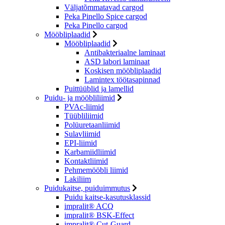
Väljatõmmatavad cargod
Peka Pinello Spice cargod
Peka Pinello cargod
Mööbliplaadid
Mööbliplaadid
Antibakteriaalne laminaat
ASD labori laminaat
Koskisen mööbliplaadid
Lamintex töötasapinnad
Puittüüblid ja lamellid
Puidu- ja mööbliliimid
PVAc-liimid
Tüübliliimid
Polüuretaanliimid
Sulavliimid
EPI-liimid
Karbamiidliimid
Kontaktliimid
Pehmemööbli liimid
Lakiliim
Puidukaitse, puiduimmutus
Puidu kaitse-kasutusklassid
impralit® ACQ
impralit® BSK-Effect
impralit® Cut-Guard