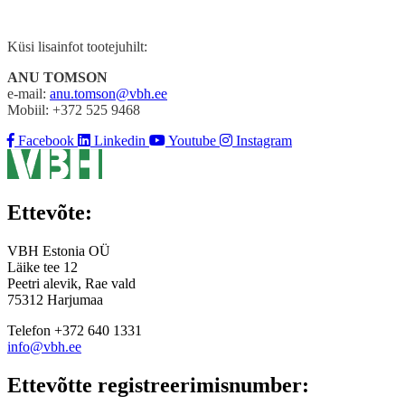
Küsi lisainfot tootejuhilt:
ANU TOMSON
e-mail:
anu.tomson@vbh.ee
Mobiil: +372 525 9468
Facebook
Linkedin
Youtube
Instagram
Ettevõte:
VBH Estonia OÜ
Läike tee 12
Peetri alevik, Rae vald
75312 Harjumaa
Telefon +372 640 1331
info@vbh.ee
Ettevõtte registreerimisnumber: