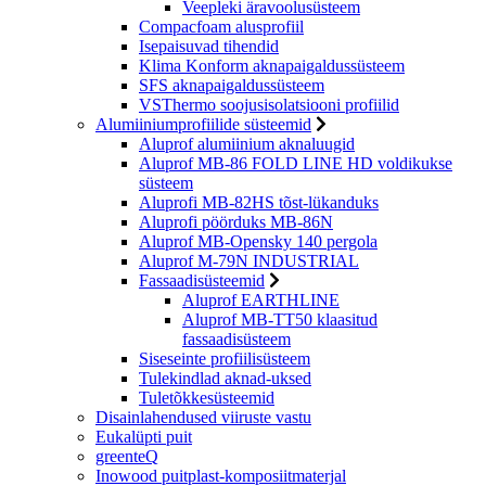
Veepleki äravoolusüsteem
Compacfoam alusprofiil
Isepaisuvad tihendid
Klima Konform aknapaigaldussüsteem
SFS aknapaigaldussüsteem
VSThermo soojusisolatsiooni profiilid
Alumiiniumprofiilide süsteemid
Aluprof alumiinium aknaluugid
Aluprof MB-86 FOLD LINE HD voldikukse
süsteem
Aluprofi MB-82HS tõst-lükanduks
Aluprofi pöörduks MB-86N
Aluprof MB-Opensky 140 pergola
Aluprof M-79N INDUSTRIAL
Fassaadisüsteemid
Aluprof EARTHLINE
Aluprof MB-TT50 klaasitud
fassaadisüsteem
Siseseinte profiilisüsteem
Tulekindlad aknad-uksed
Tuletõkkesüsteemid
Disainlahendused viiruste vastu
Eukalüpti puit
greenteQ
Inowood puitplast-komposiitmaterjal