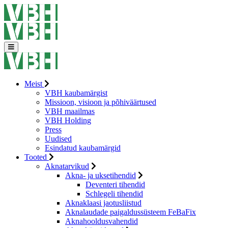
Meist
VBH kaubamärgist
Missioon, visioon ja põhiväärtused
VBH maailmas
VBH Holding
Press
Uudised
Esindatud kaubamärgid
Tooted
Aknatarvikud
Akna- ja uksetihendid
Deventeri tihendid
Schlegeli tihendid
Aknaklaasi jaotusliistud
Aknalaudade paigaldussüsteem FeBaFix
Aknahooldusvahendid