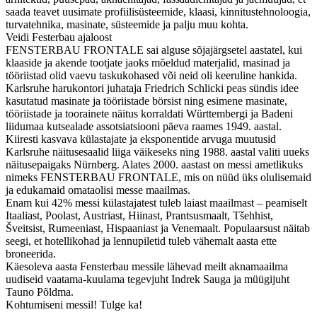
saada teavet uusimate profiilisüsteemide, klaasi, kinnitustehnoloogia,
turvatehnika, masinate, süsteemide ja palju muu kohta.
Veidi Festerbau ajaloost
FENSTERBAU FRONTALE sai alguse sõjajärgsetel aastatel, kui
klaaside ja akende tootjate jaoks mõeldud materjalid, masinad ja
tööriistad olid vaevu taskukohased või neid oli keeruline hankida.
Karlsruhe harukontori juhataja Friedrich Schlicki peas sündis idee
kasutatud masinate ja tööriistade börsist ning esimene masinate,
tööriistade ja toorainete näitus korraldati Württembergi ja Badeni
liidumaa kutsealade assotsiatsiooni päeva raames 1949. aastal.
Kiiresti kasvava külastajate ja eksponentide arvuga muutusid
Karlsruhe näitusesaalid liiga väikeseks ning 1988. aastal valiti uueks
näitusepaigaks Nürnberg. Alates 2000. aastast on messi ametlikuks
nimeks FENSTERBAU FRONTALE, mis on nüüd üks olulisemaid
ja edukamaid omataolisi messe maailmas.
Enam kui 42% messi külastajatest tuleb laiast maailmast – peamiselt
Itaaliast, Poolast, Austriast, Hiinast, Prantsusmaalt, Tšehhist,
Šveitsist, Rumeeniast, Hispaaniast ja Venemaalt. Populaarsust näitab
seegi, et hotellikohad ja lennupiletid tuleb vähemalt aasta ette
broneerida.
Käesoleva aasta Fensterbau messile lähevad meilt aknamaailma
uudiseid vaatama-kuulama tegevjuht Indrek Sauga ja müügijuht
Tauno Põldma.
Kohtumiseni messil! Tulge ka!