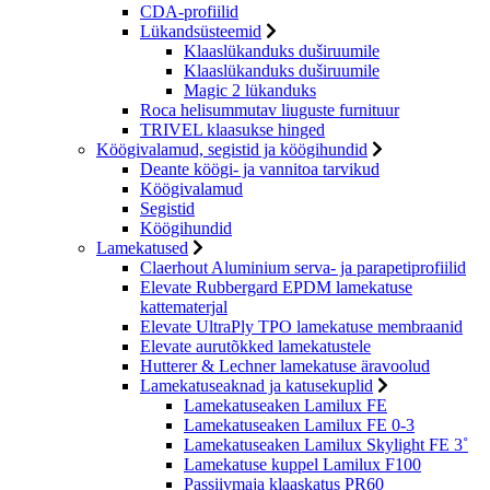
CDA-profiilid
Lükandsüsteemid
Klaaslükanduks duširuumile
Klaaslükanduks duširuumile
Magic 2 lükanduks
Roca helisummutav liuguste furnituur
TRIVEL klaasukse hinged
Köögivalamud, segistid ja köögihundid
Deante köögi- ja vannitoa tarvikud
Köögivalamud
Segistid
Köögihundid
Lamekatused
Claerhout Aluminium serva- ja parapetiprofiilid
Elevate Rubbergard EPDM lamekatuse
kattematerjal
Elevate UltraPly TPO lamekatuse membraanid
Elevate aurutõkked lamekatustele
Hutterer & Lechner lamekatuse äravoolud
Lamekatuseaknad ja katusekuplid
Lamekatuseaken Lamilux FE
Lamekatuseaken Lamilux FE 0-3
Lamekatuseaken Lamilux Skylight FE 3˚
Lamekatuse kuppel Lamilux F100
Passiivmaja klaaskatus PR60