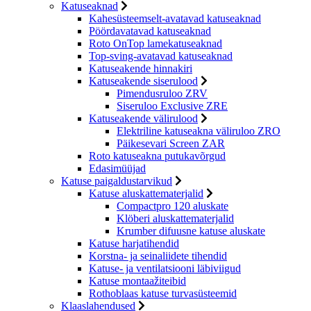
Katuseaknad
Kahesüsteemselt-avatavad katuseaknad
Pöördavatavad katuseaknad
Roto OnTop lamekatuseaknad
Top-sving-avatavad katuseaknad
Katuseakende hinnakiri
Katuseakende siserulood
Pimendusruloo ZRV
Siseruloo Exclusive ZRE
Katuseakende välirulood
Elektriline katuseakna väliruloo ZRO
Päikesevari Screen ZAR
Roto katuseakna putukavõrgud
Edasimüüjad
Katuse paigaldustarvikud
Katuse aluskattematerjalid
Compactpro 120 aluskate
Klöberi aluskattematerjalid
Krumber difuusne katuse aluskate
Katuse harjatihendid
Korstna- ja seinaliidete tihendid
Katuse- ja ventilatsiooni läbiviigud
Katuse montaažiteibid
Rothoblaas katuse turvasüsteemid
Klaaslahendused