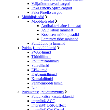
Väljatõmmatavad cargod
Peka Pinello Spice cargod
Peka Pinello cargod
Mööbliplaadid
Mööbliplaadid
Antibakteriaalne laminaat
ASD labori laminaat
Koskisen mööbliplaadid
Lamintex töötasapinnad
Puittüüblid ja lamellid
Puidu- ja mööbliliimid
PVAc-liimid
Tüübliliimid
Polüuretaanliimid
Sulavliimid
EPI-liimid
Karbamiidliimid
Kontaktliimid
Pehmemööbli liimid
Lakiliim
Puidukaitse, puiduimmutus
Puidu kaitse-kasutusklassid
impralit® ACQ
impralit® BSK-Effect
impralit® Cut-Guard