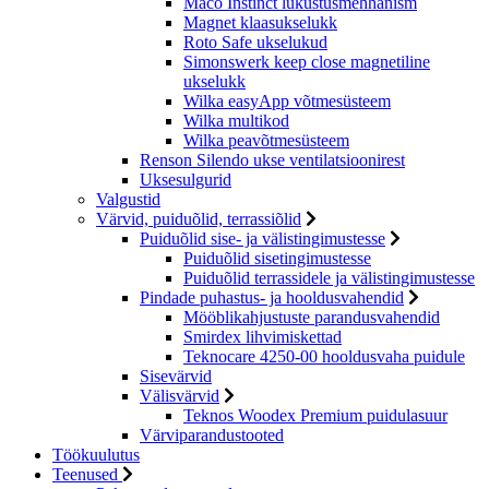
Maco Instinct lukustusmehhanism
Magnet klaasukselukk
Roto Safe ukselukud
Simonswerk keep close magnetiline
ukselukk
Wilka easyApp võtmesüsteem
Wilka multikod
Wilka peavõtmesüsteem
Renson Silendo ukse ventilatsioonirest
Uksesulgurid
Valgustid
Värvid, puiduõlid, terrassiõlid
Puiduõlid sise- ja välistingimustesse
Puiduõlid sisetingimustesse
Puiduõlid terrassidele ja välistingimustesse
Pindade puhastus- ja hooldusvahendid
Mööblikahjustuste parandusvahendid
Smirdex lihvimiskettad
Teknocare 4250-00 hooldusvaha puidule
Sisevärvid
Välisvärvid
Teknos Woodex Premium puidulasuur
Värviparandustooted
Töökuulutus
Teenused