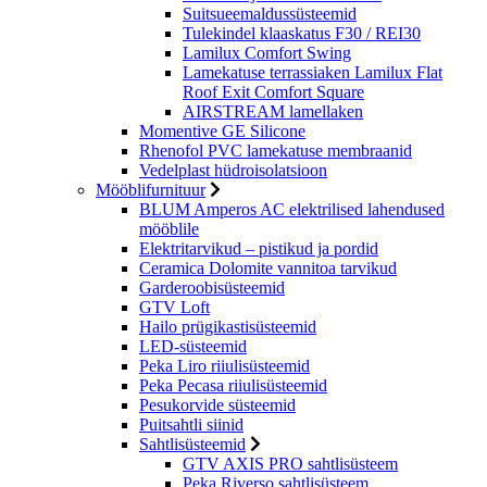
Suitsueemaldussüsteemid
Tulekindel klaaskatus F30 / REI30
Lamilux Comfort Swing
Lamekatuse terrassiaken Lamilux Flat
Roof Exit Comfort Square
AIRSTREAM lamellaken
Momentive GE Silicone
Rhenofol PVC lamekatuse membraanid
Vedelplast hüdroisolatsioon
Mööblifurnituur
BLUM Amperos AC elektrilised lahendused
mööblile
Elektritarvikud – pistikud ja pordid
Ceramica Dolomite vannitoa tarvikud
Garderoobisüsteemid
GTV Loft
Hailo prügikastisüsteemid
LED-süsteemid
Peka Liro riiulisüsteemid
Peka Pecasa riiulisüsteemid
Pesukorvide süsteemid
Puitsahtli siinid
Sahtlisüsteemid
GTV AXIS PRO sahtlisüsteem
Peka Riverso sahtlisüsteem