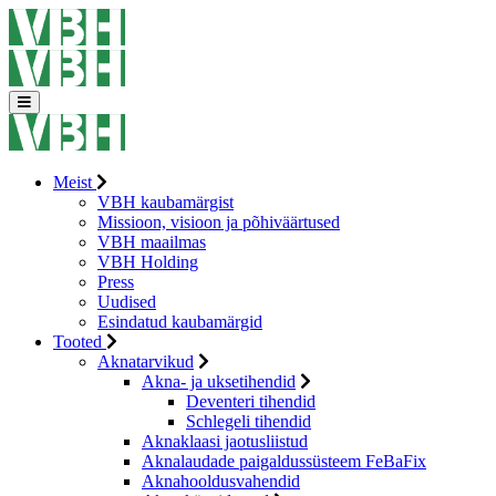
Meist
VBH kaubamärgist
Missioon, visioon ja põhiväärtused
VBH maailmas
VBH Holding
Press
Uudised
Esindatud kaubamärgid
Tooted
Aknatarvikud
Akna- ja uksetihendid
Deventeri tihendid
Schlegeli tihendid
Aknaklaasi jaotusliistud
Aknalaudade paigaldussüsteem FeBaFix
Aknahooldusvahendid