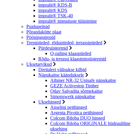
impralit® KDS-B
impralit® KDS
impralit® TSK-40
impralit® immutuste tüünimine
Puidupeitsid
Põrandakütte plaat
Pööningutrepid
Trepipiirded, rõdupiirded, terrassipiirded
Piirdesüsteemid
Q-railing klaaspiirded
Rõdu- ja terrassi klaasimissüsteemid
Uksetarvikud
Dreitaleri välisukse kilbid
Näpukaitse käänduksele
Athmer NR-32 Unisafe näpukaitse
GEZE Activestop Timber
Otlav Salvadita sõrmekaitse
Simonswerk näpukaitse
Uksehinged
Anselmi peithinged
Argenta Pivotica peithinged
Colcom Biloba DUO hinged
Colcom Biloba ORIGINALE hüdrauliline
uksehing