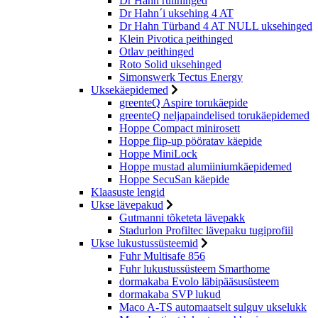
Dr Hahn rullhinged
Dr Hahn´i uksehing 4 AT
Dr Hahn Türband 4 AT NULL uksehinged
Klein Pivotica peithinged
Otlav peithinged
Roto Solid uksehinged
Simonswerk Tectus Energy
Uksekäepidemed
greenteQ Aspire torukäepide
greenteQ neljapaindelised torukäepidemed
Hoppe Compact minirosett
Hoppe flip-up pööratav käepide
Hoppe MiniLock
Hoppe mustad alumiiniumkäepidemed
Hoppe SecuSan käepide
Klaasuste lengid
Ukse lävepakud
Gutmanni tõketeta lävepakk
Stadurlon Profiltec lävepaku tugiprofiil
Ukse lukustussüsteemid
Fuhr Multisafe 856
Fuhr lukustussüsteem Smarthome
dormakaba Evolo läbipääsusüsteem
dormakaba SVP lukud
Maco A-TS automaatselt sulguv ukselukk