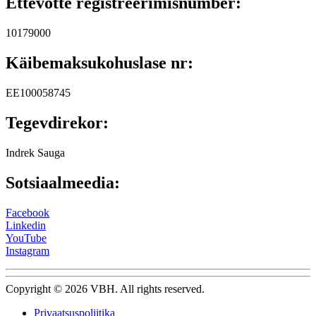
Ettevõtte registreerimisnumber:
10179000
Käibemaksukohuslase nr:
EE100058745
Tegevdirekor:
Indrek Sauga
Sotsiaalmeedia:
Facebook
Linkedin
YouTube
Instagram
Copyright © 2026 VBH. All rights reserved.
Privaatsuspoliitika