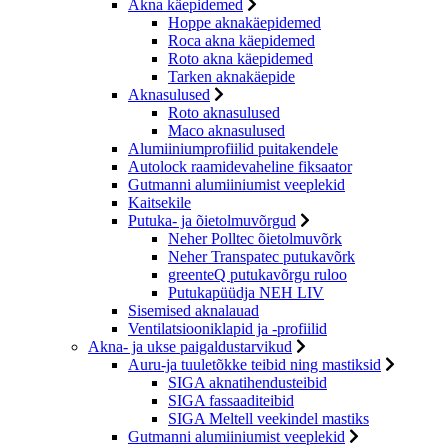
Akna käepidemed
Hoppe aknakäepidemed
Roca akna käepidemed
Roto akna käepidemed
Tarken aknakäepide
Aknasulused
Roto aknasulused
Maco aknasulused
Alumiiniumprofiilid puitakendele
Autolock raamidevaheline fiksaator
Gutmanni alumiiniumist veeplekid
Kaitsekile
Putuka- ja õietolmuvõrgud
Neher Polltec õietolmuvõrk
Neher Transpatec putukavõrk
greenteQ putukavõrgu ruloo
Putukapüüdja NEH LIV
Sisemised aknalauad
Ventilatsiooniklapid ja -profiilid
Akna- ja ukse paigaldustarvikud
Auru-ja tuuletõkke teibid ning mastiksid
SIGA aknatihendusteibid
SIGA fassaaditeibid
SIGA Meltell veekindel mastiks
Gutmanni alumiiniumist veeplekid