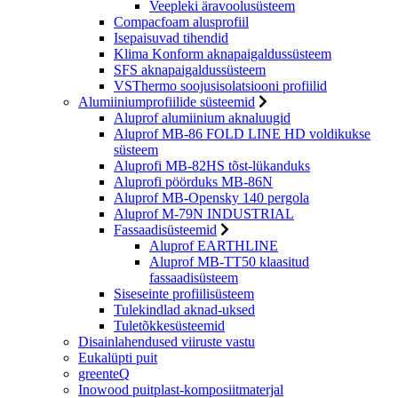
Veepleki äravoolusüsteem
Compacfoam alusprofiil
Isepaisuvad tihendid
Klima Konform aknapaigaldussüsteem
SFS aknapaigaldussüsteem
VSThermo soojusisolatsiooni profiilid
Alumiiniumprofiilide süsteemid
Aluprof alumiinium aknaluugid
Aluprof MB-86 FOLD LINE HD voldikukse
süsteem
Aluprofi MB-82HS tõst-lükanduks
Aluprofi pöörduks MB-86N
Aluprof MB-Opensky 140 pergola
Aluprof M-79N INDUSTRIAL
Fassaadisüsteemid
Aluprof EARTHLINE
Aluprof MB-TT50 klaasitud
fassaadisüsteem
Siseseinte profiilisüsteem
Tulekindlad aknad-uksed
Tuletõkkesüsteemid
Disainlahendused viiruste vastu
Eukalüpti puit
greenteQ
Inowood puitplast-komposiitmaterjal