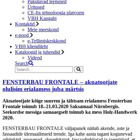
Pakutavad teenused
Üritused
CE-fix tehnoloogia platvorm
VBH Kaugabi
Kontaktid
Meie meeskond
e-pood
e-Tellimiskeskkond
VBH kliendileht
Kataloogid ja juhendid
Videod
Search
FENSTERBAU FRONTALE – aknatootjate
olulisim erialamess juba märtsis
Aknatootjate kõige suurem ja tähtsam erialamess Fensterbau
Frontale toimub 18.-21.03.2020 Saksamaal Nürnbergis.
Seekordse messiga samaaegselt toimub ka mess Holz-Handwerk
2020.
FENSTERBAU FRONTALE väljapanek näitab akende, uste ja
fassaadide ülemaailmseid trende. Iga kahe aasta tagant kogunevad
arhitektid, puusepad, aknaehitajad, fassaadiehitajad ja jaemüüjad, et