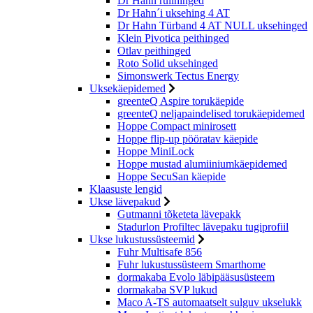
Dr Hahn rullhinged
Dr Hahn´i uksehing 4 AT
Dr Hahn Türband 4 AT NULL uksehinged
Klein Pivotica peithinged
Otlav peithinged
Roto Solid uksehinged
Simonswerk Tectus Energy
Uksekäepidemed
greenteQ Aspire torukäepide
greenteQ neljapaindelised torukäepidemed
Hoppe Compact minirosett
Hoppe flip-up pööratav käepide
Hoppe MiniLock
Hoppe mustad alumiiniumkäepidemed
Hoppe SecuSan käepide
Klaasuste lengid
Ukse lävepakud
Gutmanni tõketeta lävepakk
Stadurlon Profiltec lävepaku tugiprofiil
Ukse lukustussüsteemid
Fuhr Multisafe 856
Fuhr lukustussüsteem Smarthome
dormakaba Evolo läbipääsusüsteem
dormakaba SVP lukud
Maco A-TS automaatselt sulguv ukselukk