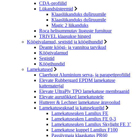
CDA-profiilid
Lükandsüsteemid
Klaaslükanduks duširuumile
Klaaslükanduks duširuumile
Magic 2 lükanduks
Roca helisummutav liuguste furnituur
TRIVEL klaasukse hinged
Köögivalamud, segistid ja köögihundid
Deante köögi- ja vannitoa tarvikud
Köögivalamud
Segistid
Köögihundid
Lamekatused
Claerhout Aluminium serva- ja parapetiprofiilid
Elevate Rubbergard EPDM lamekatuse
kattematerjal
Elevate UltraPly TPO lamekatuse membraanid
Elevate aurutõkked lamekatustele
Hutterer & Lechner lamekatuse äravoolud
Lamekatuseaknad ja katusekuplid
Lamekatuseaken Lamilux FE
Lamekatuseaken Lamilux FE 0-3
Lamekatuseaken Lamilux Skylight FE 3˚
Lamekatuse kuppel Lamilux F100
Passiivmaja klaaskatus PR60