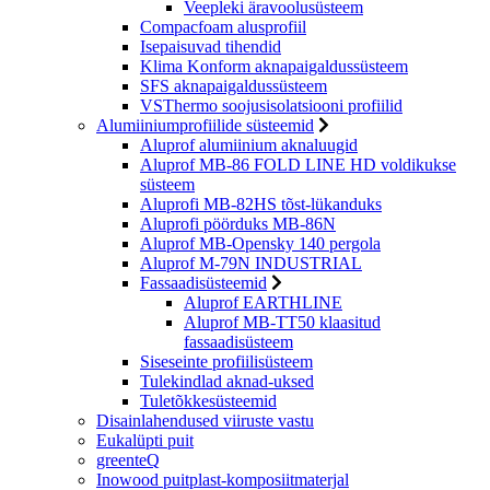
Veepleki äravoolusüsteem
Compacfoam alusprofiil
Isepaisuvad tihendid
Klima Konform aknapaigaldussüsteem
SFS aknapaigaldussüsteem
VSThermo soojusisolatsiooni profiilid
Alumiiniumprofiilide süsteemid
Aluprof alumiinium aknaluugid
Aluprof MB-86 FOLD LINE HD voldikukse
süsteem
Aluprofi MB-82HS tõst-lükanduks
Aluprofi pöörduks MB-86N
Aluprof MB-Opensky 140 pergola
Aluprof M-79N INDUSTRIAL
Fassaadisüsteemid
Aluprof EARTHLINE
Aluprof MB-TT50 klaasitud
fassaadisüsteem
Siseseinte profiilisüsteem
Tulekindlad aknad-uksed
Tuletõkkesüsteemid
Disainlahendused viiruste vastu
Eukalüpti puit
greenteQ
Inowood puitplast-komposiitmaterjal