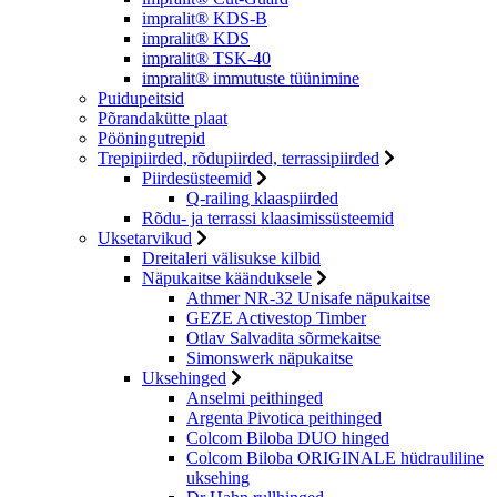
impralit® KDS-B
impralit® KDS
impralit® TSK-40
impralit® immutuste tüünimine
Puidupeitsid
Põrandakütte plaat
Pööningutrepid
Trepipiirded, rõdupiirded, terrassipiirded
Piirdesüsteemid
Q-railing klaaspiirded
Rõdu- ja terrassi klaasimissüsteemid
Uksetarvikud
Dreitaleri välisukse kilbid
Näpukaitse käänduksele
Athmer NR-32 Unisafe näpukaitse
GEZE Activestop Timber
Otlav Salvadita sõrmekaitse
Simonswerk näpukaitse
Uksehinged
Anselmi peithinged
Argenta Pivotica peithinged
Colcom Biloba DUO hinged
Colcom Biloba ORIGINALE hüdrauliline
uksehing