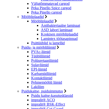
Väljatõmmatavad cargod
Peka Pinello Spice cargod
Peka Pinello cargod
Mööbliplaadid
Mööbliplaadid
Antibakteriaalne laminaat
ASD labori laminaat
Koskisen mööbliplaadid
Lamintex töötasapinnad
Puittüüblid ja lamellid
Puidu- ja mööbliliimid
PVAc-liimid
Tüübliliimid
Polüuretaanliimid
Sulavliimid
EPI-liimid
Karbamiidliimid
Kontaktliimid
Pehmemööbli liimid
Lakiliim
Puidukaitse, puiduimmutus
Puidu kaitse-kasutusklassid
impralit® ACQ
impralit® BSK-Effect
impralit® Cut-Guard