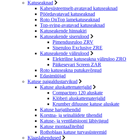
Katuseaknad
Kahesüsteemselt-avatavad katuseaknad
Pöördavatavad katuseaknad
Roto OnTop lamekatuseaknad
Top-sving-avatavad katuseaknad
Katuseakende hinnakiri
Katuseakende siserulood
Pimendusruloo ZRV
Siseruloo Exclusive ZRE
Katuseakende välirulood
Elektriline katuseakna väliruloo ZRO
Päikesevari Screen ZAR
Roto katuseakna putukavõrgud
Edasimüüjad
Katuse paigaldustarvikud
Katuse aluskattematerjalid
Compactpro 120 aluskate
Klöberi aluskattematerjalid
Krumber difuusne katuse aluskate
Katuse harjatihendid
Korstna- ja seinaliidete tihendid
Katuse- ja ventilatsiooni läbiviigud
Katuse montaažiteibid
Rothoblaas katuse turvasüsteemid
Klaaslahendused