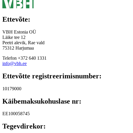
Ettevõte:
VBH Estonia OÜ
Läike tee 12
Peetri alevik, Rae vald
75312 Harjumaa
Telefon +372 640 1331
info@vbh.ee
Ettevõtte registreerimisnumber:
10179000
Käibemaksukohuslase nr:
EE100058745
Tegevdirekor: