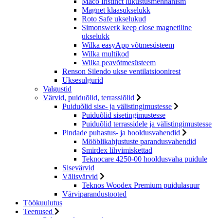
Maco Instinct lukustusmehhanism
Magnet klaasukselukk
Roto Safe ukselukud
Simonswerk keep close magnetiline
ukselukk
Wilka easyApp võtmesüsteem
Wilka multikod
Wilka peavõtmesüsteem
Renson Silendo ukse ventilatsioonirest
Uksesulgurid
Valgustid
Värvid, puiduõlid, terrassiõlid
Puiduõlid sise- ja välistingimustesse
Puiduõlid sisetingimustesse
Puiduõlid terrassidele ja välistingimustesse
Pindade puhastus- ja hooldusvahendid
Mööblikahjustuste parandusvahendid
Smirdex lihvimiskettad
Teknocare 4250-00 hooldusvaha puidule
Sisevärvid
Välisvärvid
Teknos Woodex Premium puidulasuur
Värviparandustooted
Töökuulutus
Teenused