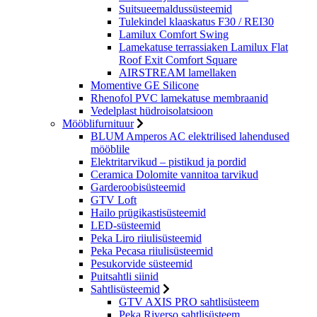
Suitsueemaldussüsteemid
Tulekindel klaaskatus F30 / REI30
Lamilux Comfort Swing
Lamekatuse terrassiaken Lamilux Flat
Roof Exit Comfort Square
AIRSTREAM lamellaken
Momentive GE Silicone
Rhenofol PVC lamekatuse membraanid
Vedelplast hüdroisolatsioon
Mööblifurnituur
BLUM Amperos AC elektrilised lahendused
mööblile
Elektritarvikud – pistikud ja pordid
Ceramica Dolomite vannitoa tarvikud
Garderoobisüsteemid
GTV Loft
Hailo prügikastisüsteemid
LED-süsteemid
Peka Liro riiulisüsteemid
Peka Pecasa riiulisüsteemid
Pesukorvide süsteemid
Puitsahtli siinid
Sahtlisüsteemid
GTV AXIS PRO sahtlisüsteem
Peka Riverso sahtlisüsteem