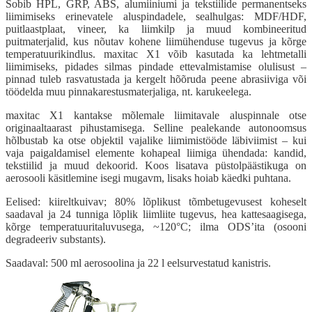
Sobib HPL, GRP, ABS, alumiiniumi ja tekstiilide permanentseks
liimimiseks erinevatele aluspindadele, sealhulgas: MDF/HDF,
puitlaastplaat, vineer, ka liimkilp ja muud kombineeritud
puitmaterjalid, kus nõutav kohene liimühenduse tugevus ja kõrge
temperatuurikindlus. maxitac X1 võib kasutada ka lehtmetalli
liimimiseks, pidades silmas pindade ettevalmistamise olulisust –
pinnad tuleb rasvatustada ja kergelt hõõruda peene abrasiiviga või
töödelda muu pinnakarestusmaterjaliga, nt. karukeelega.
maxitac X1 kantakse mõlemale liimitavale aluspinnale otse
originaaltaarast pihustamisega. Selline pealekande autonoomsus
hõlbustab ka otse objektil vajalike liimimistööde läbiviimist – kui
vaja paigaldamisel elemente kohapeal liimiga ühendada: kandid,
tekstiilid ja muud dekoorid. Koos lisatava püstolpäästikuga on
aerosooli käsitlemine isegi mugavm, lisaks hoiab käedki puhtana.
Eelised: kiireltkuivav; 80% lõplikust tõmbetugevusest koheselt
saadaval ja 24 tunniga lõplik liimliite tugevus, hea kattesaagisega,
kõrge temperatuuritaluvusega, ~120°C; ilma ODS’ita (osooni
degradeeriv substants).
Saadaval: 500 ml aerosoolina ja 22 l eelsurvestatud kanistris.