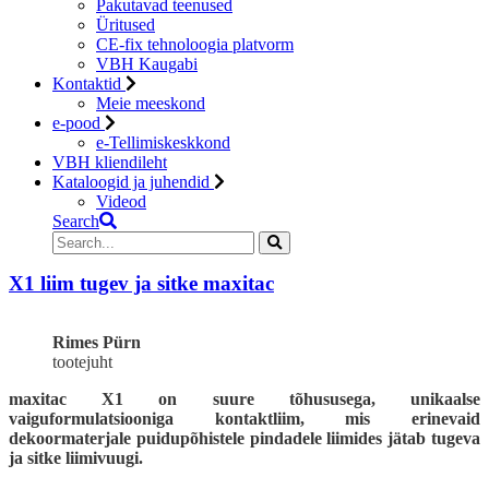
Pakutavad teenused
Üritused
CE-fix tehnoloogia platvorm
VBH Kaugabi
Kontaktid
Meie meeskond
e-pood
e-Tellimiskeskkond
VBH kliendileht
Kataloogid ja juhendid
Videod
Search
X1 liim tugev ja sitke maxitac
Rimes Pürn
tootejuht
maxitac X1 on suure tõhususega, unikaalse
vaiguformulatsiooniga kontaktliim, mis erinevaid
dekoormaterjale puidupõhistele pindadele liimides jätab tugeva
ja sitke liimivuugi.