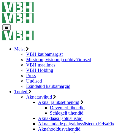
Meist
VBH kaubamärgist
Missioon, visioon ja põhiväärtused
VBH maailmas
VBH Holding
Press
Uudised
Esindatud kaubamärgid
Tooted
Aknatarvikud
Akna- ja uksetihendid
Deventeri tihendid
Schlegeli tihendid
Aknaklaasi jaotusliistud
Aknalaudade paigaldussüsteem FeBaFix
Aknahooldusvahendid