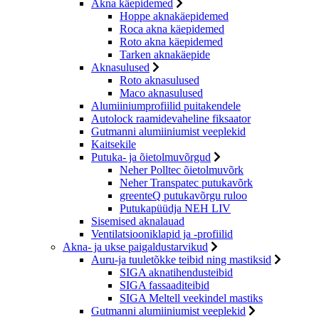
Akna käepidemed
Hoppe aknakäepidemed
Roca akna käepidemed
Roto akna käepidemed
Tarken aknakäepide
Aknasulused
Roto aknasulused
Maco aknasulused
Alumiiniumprofiilid puitakendele
Autolock raamidevaheline fiksaator
Gutmanni alumiiniumist veeplekid
Kaitsekile
Putuka- ja õietolmuvõrgud
Neher Polltec õietolmuvõrk
Neher Transpatec putukavõrk
greenteQ putukavõrgu ruloo
Putukapüüdja NEH LIV
Sisemised aknalauad
Ventilatsiooniklapid ja -profiilid
Akna- ja ukse paigaldustarvikud
Auru-ja tuuletõkke teibid ning mastiksid
SIGA aknatihendusteibid
SIGA fassaaditeibid
SIGA Meltell veekindel mastiks
Gutmanni alumiiniumist veeplekid