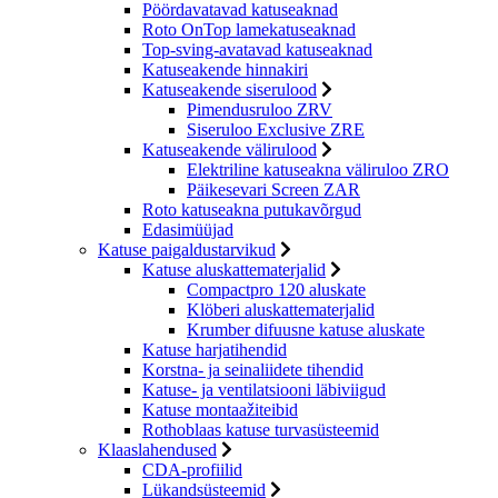
Pöördavatavad katuseaknad
Roto OnTop lamekatuseaknad
Top-sving-avatavad katuseaknad
Katuseakende hinnakiri
Katuseakende siserulood
Pimendusruloo ZRV
Siseruloo Exclusive ZRE
Katuseakende välirulood
Elektriline katuseakna väliruloo ZRO
Päikesevari Screen ZAR
Roto katuseakna putukavõrgud
Edasimüüjad
Katuse paigaldustarvikud
Katuse aluskattematerjalid
Compactpro 120 aluskate
Klöberi aluskattematerjalid
Krumber difuusne katuse aluskate
Katuse harjatihendid
Korstna- ja seinaliidete tihendid
Katuse- ja ventilatsiooni läbiviigud
Katuse montaažiteibid
Rothoblaas katuse turvasüsteemid
Klaaslahendused
CDA-profiilid
Lükandsüsteemid