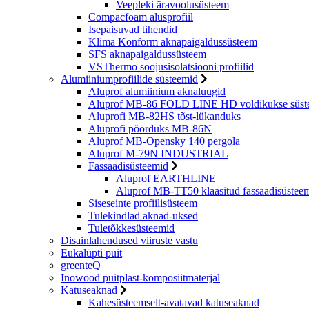
Veepleki äravoolusüsteem
Compacfoam alusprofiil
Isepaisuvad tihendid
Klima Konform aknapaigaldussüsteem
SFS aknapaigaldussüsteem
VSThermo soojusisolatsiooni profiilid
Alumiiniumprofiilide süsteemid
Aluprof alumiinium aknaluugid
Aluprof MB-86 FOLD LINE HD voldikukse süs
Aluprofi MB-82HS tõst-lükanduks
Aluprofi pöörduks MB-86N
Aluprof MB-Opensky 140 pergola
Aluprof M-79N INDUSTRIAL
Fassaadisüsteemid
Aluprof EARTHLINE
Aluprof MB-TT50 klaasitud fassaadisüstee
Siseseinte profiilisüsteem
Tulekindlad aknad-uksed
Tuletõkkesüsteemid
Disainlahendused viiruste vastu
Eukalüpti puit
greenteQ
Inowood puitplast-komposiitmaterjal
Katuseaknad
Kahesüsteemselt-avatavad katuseaknad