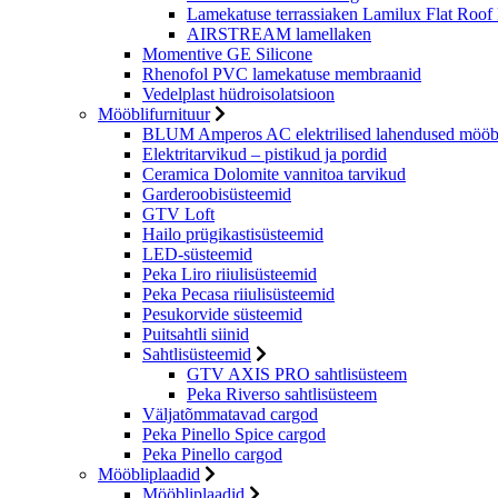
Lamekatuse terrassiaken Lamilux Flat Roof
AIRSTREAM lamellaken
Momentive GE Silicone
Rhenofol PVC lamekatuse membraanid
Vedelplast hüdroisolatsioon
Mööblifurnituur
BLUM Amperos AC elektrilised lahendused mööbl
Elektritarvikud – pistikud ja pordid
Ceramica Dolomite vannitoa tarvikud
Garderoobisüsteemid
GTV Loft
Hailo prügikastisüsteemid
LED-süsteemid
Peka Liro riiulisüsteemid
Peka Pecasa riiulisüsteemid
Pesukorvide süsteemid
Puitsahtli siinid
Sahtlisüsteemid
GTV AXIS PRO sahtlisüsteem
Peka Riverso sahtlisüsteem
Väljatõmmatavad cargod
Peka Pinello Spice cargod
Peka Pinello cargod
Mööbliplaadid
Mööbliplaadid