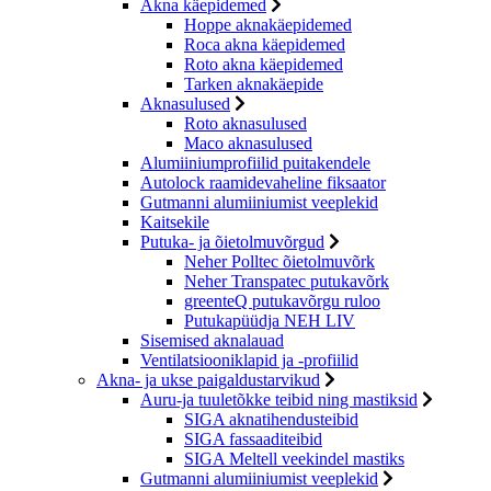
Akna käepidemed
Hoppe aknakäepidemed
Roca akna käepidemed
Roto akna käepidemed
Tarken aknakäepide
Aknasulused
Roto aknasulused
Maco aknasulused
Alumiiniumprofiilid puitakendele
Autolock raamidevaheline fiksaator
Gutmanni alumiiniumist veeplekid
Kaitsekile
Putuka- ja õietolmuvõrgud
Neher Polltec õietolmuvõrk
Neher Transpatec putukavõrk
greenteQ putukavõrgu ruloo
Putukapüüdja NEH LIV
Sisemised aknalauad
Ventilatsiooniklapid ja -profiilid
Akna- ja ukse paigaldustarvikud
Auru-ja tuuletõkke teibid ning mastiksid
SIGA aknatihendusteibid
SIGA fassaaditeibid
SIGA Meltell veekindel mastiks
Gutmanni alumiiniumist veeplekid