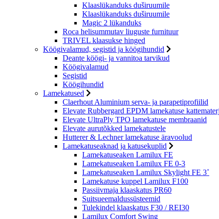
Klaaslükanduks duširuumile
Klaaslükanduks duširuumile
Magic 2 lükanduks
Roca helisummutav liuguste furnituur
TRIVEL klaasukse hinged
Köögivalamud, segistid ja köögihundid
Deante köögi- ja vannitoa tarvikud
Köögivalamud
Segistid
Köögihundid
Lamekatused
Claerhout Aluminium serva- ja parapetiprofiilid
Elevate Rubbergard EPDM lamekatuse kattematerj
Elevate UltraPly TPO lamekatuse membraanid
Elevate aurutõkked lamekatustele
Hutterer & Lechner lamekatuse äravoolud
Lamekatuseaknad ja katusekuplid
Lamekatuseaken Lamilux FE
Lamekatuseaken Lamilux FE 0-3
Lamekatuseaken Lamilux Skylight FE 3˚
Lamekatuse kuppel Lamilux F100
Passiivmaja klaaskatus PR60
Suitsueemaldussüsteemid
Tulekindel klaaskatus F30 / REI30
Lamilux Comfort Swing