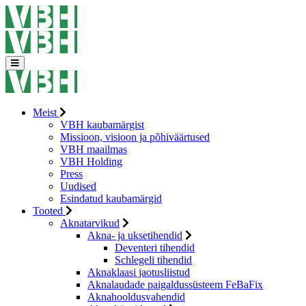
Meist
VBH kaubamärgist
Missioon, visioon ja põhiväärtused
VBH maailmas
VBH Holding
Press
Uudised
Esindatud kaubamärgid
Tooted
Aknatarvikud
Akna- ja uksetihendid
Deventeri tihendid
Schlegeli tihendid
Aknaklaasi jaotusliistud
Aknalaudade paigaldussüsteem FeBaFix
Aknahooldusvahendid