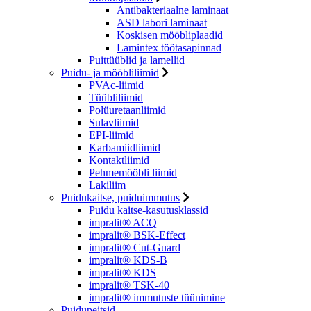
Antibakteriaalne laminaat
ASD labori laminaat
Koskisen mööbliplaadid
Lamintex töötasapinnad
Puittüüblid ja lamellid
Puidu- ja mööbliliimid
PVAc-liimid
Tüübliliimid
Polüuretaanliimid
Sulavliimid
EPI-liimid
Karbamiidliimid
Kontaktliimid
Pehmemööbli liimid
Lakiliim
Puidukaitse, puiduimmutus
Puidu kaitse-kasutusklassid
impralit® ACQ
impralit® BSK-Effect
impralit® Cut-Guard
impralit® KDS-B
impralit® KDS
impralit® TSK-40
impralit® immutuste tüünimine
Puidupeitsid