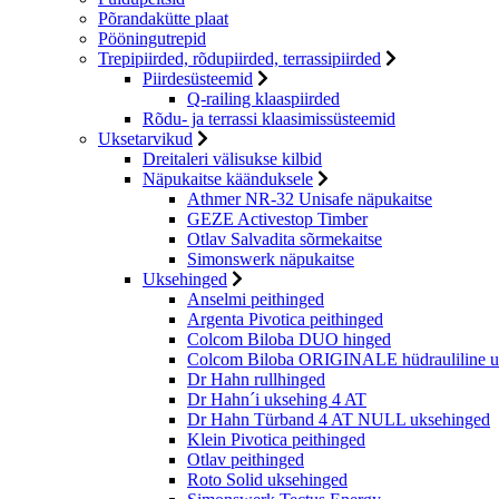
Põrandakütte plaat
Pööningutrepid
Trepipiirded, rõdupiirded, terrassipiirded
Piirdesüsteemid
Q-railing klaaspiirded
Rõdu- ja terrassi klaasimissüsteemid
Uksetarvikud
Dreitaleri välisukse kilbid
Näpukaitse käänduksele
Athmer NR-32 Unisafe näpukaitse
GEZE Activestop Timber
Otlav Salvadita sõrmekaitse
Simonswerk näpukaitse
Uksehinged
Anselmi peithinged
Argenta Pivotica peithinged
Colcom Biloba DUO hinged
Colcom Biloba ORIGINALE hüdrauliline u
Dr Hahn rullhinged
Dr Hahn´i uksehing 4 AT
Dr Hahn Türband 4 AT NULL uksehinged
Klein Pivotica peithinged
Otlav peithinged
Roto Solid uksehinged